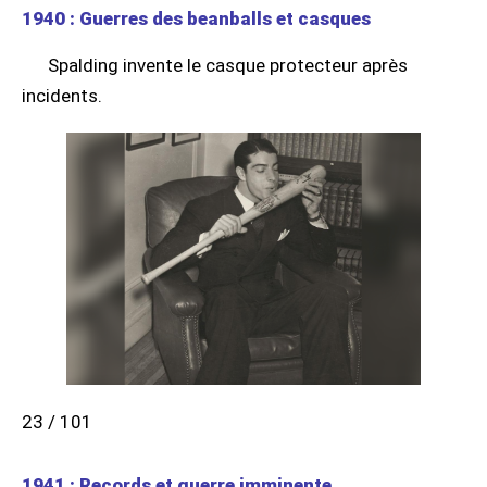
1940 : Guerres des beanballs et casques
Spalding invente le casque protecteur après
incidents.
23 / 101
1941 : Records et guerre imminente