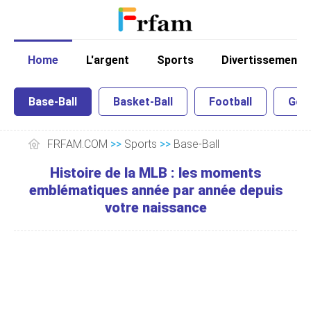
Home
L'argent
Sports
Divertissement
Base-Ball
Basket-Ball
Football
Golf
FRFAM.COM
>>
Sports
>>
Base-Ball
Histoire de la MLB : les moments
emblématiques année par année depuis
votre naissance